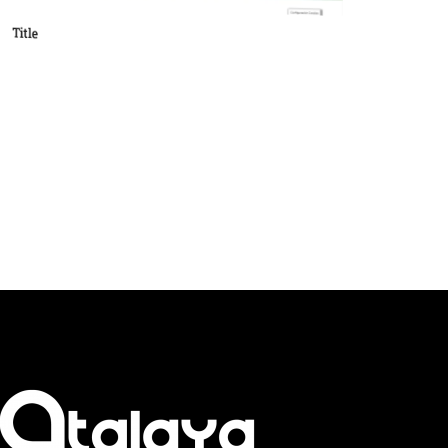
Title
Title