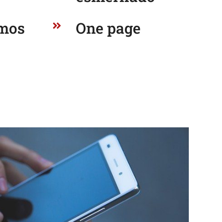
mos
One page
