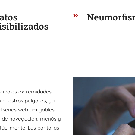
atos
Neumorfis

isibilizados
ncipales extremidades
 nuestros pulgares, ya
 diseños web amigables
ra de navegación, menús y
fácilmente. Las pantallas